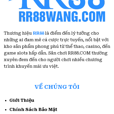
Thương hiệu
RR88
là điểm đến lý tưởng cho
những ai đam mê cá cược trực tuyến, nổi bật với
kho sản phẩm phong phú từ thể thao, casino, đến
game slots hấp dẫn. Sân chơi RR88.COM thường
xuyên đem đến cho người chơi nhiều chương
trình khuyến mãi ưu việt.
VỀ CHÚNG TÔI
Giới Thiệu
Chính Sách Bảo Mật