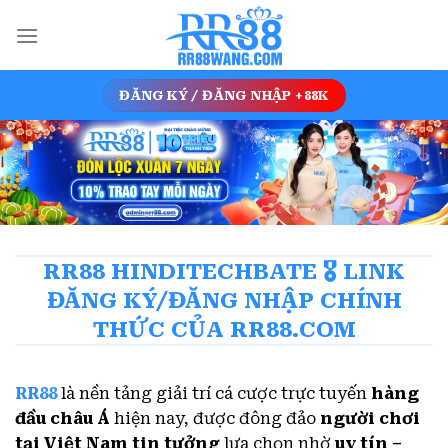
Skip
to
content
ĐĂNG KÝ / ĐĂNG NHẬP +88K
RR88 HINDITECHBATE 🎖️ LINK
ĐĂNG KÝ/ĐĂNG NHẬP CHÍNH
THỨC CỦA RR88.COM
RR88
là nền tảng giải trí cá cược trực tuyến
hàng
đầu châu Á
hiện nay, được đông đảo
người chơi
tại Việt Nam tin tưởng
lựa chọn nhờ
uy tín –