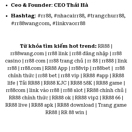
Ceo & Founder
:
CEO Thái Hà
Hashtag
: #rr88, #nhacairr88, #trangchurr88,
#rr88wangcom, #linkvaorr88
Từ khóa tìm kiếm hot trend:
RR88 |
rr88wang.com
| rr88 link | rr88 đăng nhập | rr88
casino | rr88 com | rr88 trang chủ | rr 88 | rr888 | link
rr88 | rr88.com | RR88 App | rr88vip | rr88bet | rr88
chính thức | rr88 bet | rr88 vip | RR88 #app | RR88
life | Tải RR88 | RR88 KJC | RR88 58K | RR88 game |
rr88com | link vào rr88 | rr88 slot | RR88 chính chủ |
RR88 chính thức | RR88 ok | RR88 vip2 | RR88 66 |
RR88 live | RR88 apk | RR88 download | Trang game
RR88 | RR 88 win |