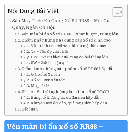
Nội Dung Bài Viết
Săn May Triệu Đô Cùng Xổ Số RR88 – Một Cú
Quay, Ngàn Cơ Hội!
Vén màn bí ẩn xổ số RR88 – Nhanh, gọn, trúng lớn!
Khám phá những nhà cung cấp xổ số đỉnh cao
VR – Đỉnh cao đổi đời chỉ sau một lần quay
TP – Tốc độ vượt trội
GW – Tối ưu hiệu quả, tăng cơ hội thắng lớn
SW – Giải trí hiệu quả
Điểm danh những sản phẩm xổ số RR88 hấp dẫn
Giải xổ số 3 miền
Xổ số RR88 siêu tốc
Mega 6/45
Vì sao nên trải nghiệm giải trí tại xổ số RR88?
Bùng nổ thưởng to, ưu đãi siêu hấp dẫn
Khuyến mãi dồi dào, quà tặng siêu hấp dẫn
Kết luận
Vén màn bí ẩn xổ số RR88 –