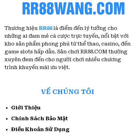
Thương hiệu
RR88
là điểm đến lý tưởng cho
những ai đam mê cá cược trực tuyến, nổi bật với
kho sản phẩm phong phú từ thể thao, casino, đến
game slots hấp dẫn. Sân chơi RR88.COM thường
xuyên đem đến cho người chơi nhiều chương
trình khuyến mãi ưu việt.
VỀ CHÚNG TÔI
Giới Thiệu
Chính Sách Bảo Mật
Điều Khoản Sử Dụng