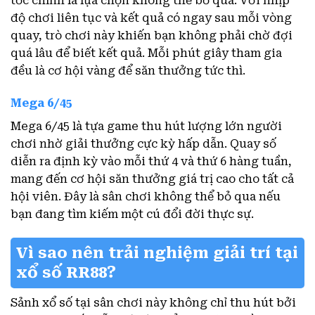
tốc chính là lựa chọn không thể bỏ qua. Với nhịp
độ chơi liên tục và kết quả có ngay sau mỗi vòng
quay, trò chơi này khiến bạn không phải chờ đợi
quá lâu để biết kết quả. Mỗi phút giây tham gia
đều là cơ hội vàng để săn thưởng tức thì.
Mega 6/45
Mega 6/45 là tựa game thu hút lượng lớn người
chơi nhờ giải thưởng cực kỳ hấp dẫn. Quay số
diễn ra định kỳ vào mỗi thứ 4 và thứ 6 hàng tuần,
mang đến cơ hội săn thưởng giá trị cao cho tất cả
hội viên. Đây là sân chơi không thể bỏ qua nếu
bạn đang tìm kiếm một cú đổi đời thực sự.
Vì sao nên trải nghiệm giải trí tại
xổ số RR88?
Sảnh xổ số tại sân chơi này không chỉ thu hút bởi