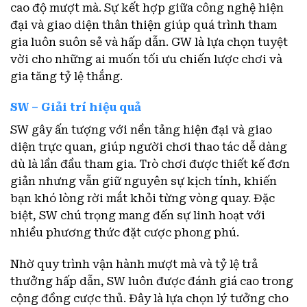
cao độ mượt mà. Sự kết hợp giữa công nghệ hiện
đại và giao diện thân thiện giúp quá trình tham
gia luôn suôn sẻ và hấp dẫn. GW là lựa chọn tuyệt
vời cho những ai muốn tối ưu chiến lược chơi và
gia tăng tỷ lệ thắng.
SW – Giải trí hiệu quả
SW gây ấn tượng với nền tảng hiện đại và giao
diện trực quan, giúp người chơi thao tác dễ dàng
dù là lần đầu tham gia. Trò chơi được thiết kế đơn
giản nhưng vẫn giữ nguyên sự kịch tính, khiến
bạn khó lòng rời mắt khỏi từng vòng quay. Đặc
biệt, SW chú trọng mang đến sự linh hoạt với
nhiều phương thức đặt cược phong phú.
Nhờ quy trình vận hành mượt mà và tỷ lệ trả
thưởng hấp dẫn, SW luôn được đánh giá cao trong
cộng đồng cược thủ. Đây là lựa chọn lý tưởng cho