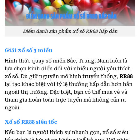
Điểm danh sản phẩm xổ số RR88 hấp dẫn
Giải xổ số 3 miền
Hình thức quay số miền Bắc, Trung, Nam luôn là
lựa chọn kinh điển đối với nhiều người yêu thích
xổ số. Dù giữ nguyên mô hình truyền thống,
RR88
lại tạo khác biệt với tỷ lệ thưởng hấp dẫn hơn hẳn
ngoài thị trường. Đặc biệt, bạn có thể mua vé và
tham gia hoàn toàn trực tuyến mà không cần ra
ngoài.
Xổ số RR88 siêu tốc
Nếu bạn là người thích sự nhanh gọn, xổ số siêu