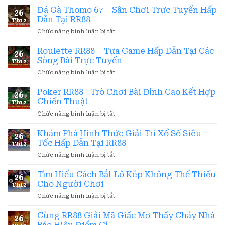
Số
Đá Gà Thomo 67 – Sân Chơi Trực Tuyến Hấp
26
Vietlott
Dẫn Tại RR88
Th12
–
ở
Chức năng bình luận bị tắt
Hình
Đá
Thức
Gà
Roulette RR88 – Tựa Game Hấp Dẫn Tại Các
Quay
26
Thomo
Số
Sòng Bài Trực Tuyến
Th12
67
Được
ở
Chức năng bình luận bị tắt
–
Ưa
Roulette
Sân
Chuộng
RR88
Poker RR88– Trò Chơi Bài Đỉnh Cao Kết Hợp
Chơi
Tại
26
–
Trực
Chiến Thuật
RR88
Th12
Tựa
Tuyến
ở
Chức năng bình luận bị tắt
Game
Hấp
Poker
Hấp
Dẫn
RR88–
Khám Phá Hình Thức Giải Trí Xổ Số Siêu
Dẫn
Tại
26
Trò
Tại
Tốc Hấp Dẫn Tại RR88
RR88
Th12
Chơi
Các
ở
Chức năng bình luận bị tắt
Bài
Sòng
Khám
Đỉnh
Bài
Phá
Tìm Hiểu Cách Bắt Lô Kép Không Thể Thiếu
Cao
Trực
26
Hình
Kết
Cho Người Chơi
Tuyến
Th12
Thức
Hợp
ở
Chức năng bình luận bị tắt
Giải
Chiến
Tìm
Trí
Thuật
Hiểu
Cùng RR88 Giải Mã Giấc Mơ Thấy Cháy Nhà
Xổ
26
Cách
Số