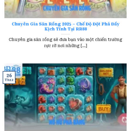
Chuyên Gia Săn Rồng 2025 – Chế Độ Đột Phá Đầy
Kịch Tính Tại RR88
Chuyên gia săn rồng sẽ đưa bạn vào một chiến trường
rực rỡ nơi những [...]
26
Th12