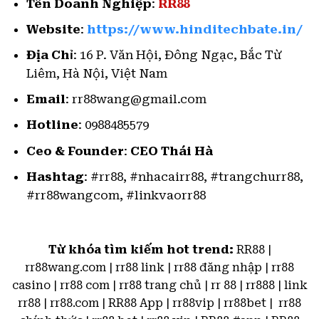
Tên Doanh Nghiệp
:
RR88
Website
:
https://www.hinditechbate.in/
Địa Chỉ
: 16 P. Văn Hội, Đông Ngạc, Bắc Từ
Liêm, Hà Nội, Việt Nam
Email
:
rr88wang@gmail.com
Hotline
: 0988485579
Ceo & Founder
:
CEO Thái Hà
Hashtag
: #rr88, #nhacairr88, #trangchurr88,
#rr88wangcom, #linkvaorr88
Từ khóa tìm kiếm hot trend:
RR88 |
rr88wang.com
| rr88 link | rr88 đăng nhập | rr88
casino | rr88 com | rr88 trang chủ | rr 88 | rr888 | link
rr88 | rr88.com | RR88 App | rr88vip | rr88bet | rr88