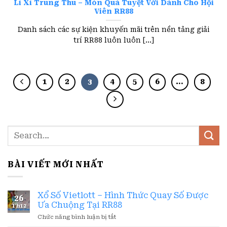
Lì Xì Trung Thu – Món Quà Tuyệt Vời Dành Cho Hội
Viên RR88
Danh sách các sự kiện khuyến mãi trên nền tảng giải
trí RR88 luôn luôn [...]
1
2
3
4
5
6
…
8
BÀI VIẾT MỚI NHẤT
Xổ Số Vietlott – Hình Thức Quay Số Được
26
Ưa Chuộng Tại RR88
Th12
ở
Chức năng bình luận bị tắt
Xổ