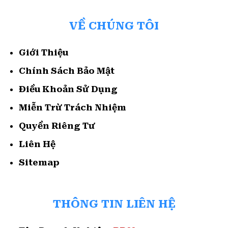
VỀ CHÚNG TÔI
Giới Thiệu
Chính Sách Bảo Mật
Điều Khoản Sử Dụng
Miễn Trừ Trách Nhiệm
Quyền Riêng Tư
Liên Hệ
Sitemap
THÔNG TIN LIÊN HỆ