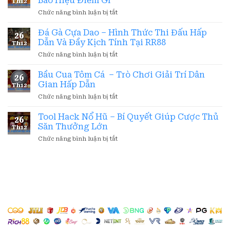
Báo Hiệu Điềm Gì
Th12
Bắt
Siêu
ở
Chức năng bình luận bị tắt
Lô
Tốc
Cùng
Kép
Hấp
RR88
Đá Gà Cựa Dao – Hình Thức Thi Đấu Hấp
Không
Dẫn
26
Giải
Thể
Dẫn Và Đầy Kịch Tính Tại RR88
Tại
Th12
Mã
Thiếu
RR88
ở
Chức năng bình luận bị tắt
Giấc
Cho
Đá
Mơ
Người
Gà
Bầu Cua Tôm Cá – Trò Chơi Giải Trí Dân
Thấy
Chơi
26
Cựa
Cháy
Gian Hấp Dẫn
Th12
Dao
Nhà
ở
Chức năng bình luận bị tắt
–
Báo
Bầu
Hình
Hiệu
Cua
Tool Hack Nổ Hũ – Bí Quyết Giúp Cược Thủ
Thức
Điềm
26
Tôm
Thi
Săn Thưởng Lớn
Gì
Th12
Cá
Đấu
ở
Chức năng bình luận bị tắt
–
Hấp
Tool
Trò
Dẫn
Hack
Chơi
Và
Nổ
Giải
Đầy
Hũ
Trí
Kịch
–
Dân
Tính
Bí
Gian
Tại
Quyết
Hấp
RR88
Giúp
Dẫn
Cược
Thủ