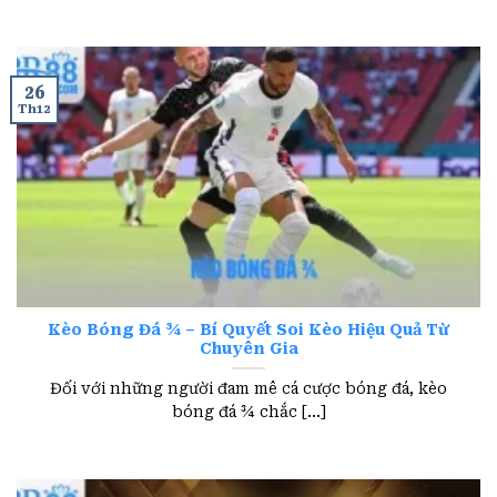
26
Th12
Kèo Bóng Đá ¾ – Bí Quyết Soi Kèo Hiệu Quả Từ
Chuyên Gia
Đối với những người đam mê cá cược bóng đá, kèo
bóng đá ¾ chắc [...]