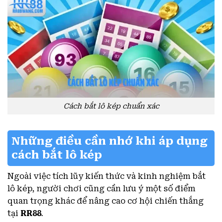
Cách bắt lô kép chuẩn xác
Những điều cần nhớ khi áp dụng
cách bắt lô kép
Ngoài việc tích lũy kiến thức và kinh nghiệm bắt
lô kép, người chơi cũng cần lưu ý một số điểm
quan trọng khác để nâng cao cơ hội chiến thắng
tại
RR88
.