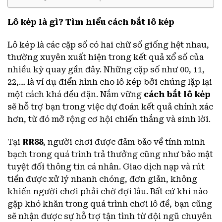
Lô kép là gì? Tìm hiểu cách bắt lô kép
Lô kép là các cặp số có hai chữ số giống hệt nhau,
thường xuyên xuất hiện trong kết quả xổ số của
nhiều kỳ quay gần đây. Những cặp số như 00, 11,
22,… là ví dụ điển hình cho lô kép bởi chúng lặp lại
một cách khá đều đặn. Nắm vững
cách bắt lô kép
sẽ hỗ trợ bạn trong việc dự đoán kết quả chính xác
hơn, từ đó mở rộng cơ hội chiến thắng và sinh lời.
Tại
RR88
, người chơi được đảm bảo về tính minh
bạch trong quá trình trả thưởng cũng như bảo mật
tuyệt đối thông tin cá nhân. Giao dịch nạp và rút
tiền được xử lý nhanh chóng, đơn giản, không
khiến người chơi phải chờ đợi lâu. Bất cứ khi nào
gặp khó khăn trong quá trình chơi lô đề, bạn cũng
sẽ nhận được sự hỗ trợ tận tình từ đội ngũ chuyên