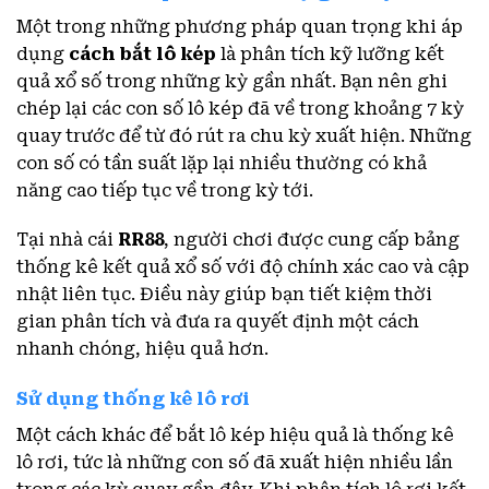
Một trong những phương pháp quan trọng khi áp
dụng
cách bắt lô kép
là phân tích kỹ lưỡng kết
quả xổ số trong những kỳ gần nhất. Bạn nên ghi
chép lại các con số lô kép đã về trong khoảng 7 kỳ
quay trước để từ đó rút ra chu kỳ xuất hiện. Những
con số có tần suất lặp lại nhiều thường có khả
năng cao tiếp tục về trong kỳ tới.
Tại nhà cái
RR88
, người chơi được cung cấp bảng
thống kê kết quả xổ số với độ chính xác cao và cập
nhật liên tục. Điều này giúp bạn tiết kiệm thời
gian phân tích và đưa ra quyết định một cách
nhanh chóng, hiệu quả hơn.
Sử dụng thống kê lô rơi
Một cách khác để bắt lô kép hiệu quả là thống kê
lô rơi, tức là những con số đã xuất hiện nhiều lần