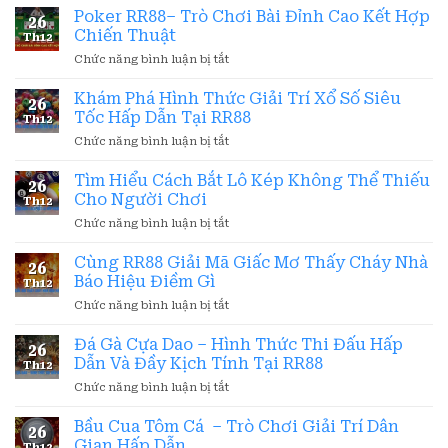
RR88
Poker RR88– Trò Chơi Bài Đỉnh Cao Kết Hợp
Chơi
Tại
26
–
Trực
Chiến Thuật
RR88
Th12
Tựa
Tuyến
ở
Chức năng bình luận bị tắt
Game
Hấp
Poker
Hấp
Dẫn
RR88–
Khám Phá Hình Thức Giải Trí Xổ Số Siêu
Dẫn
Tại
26
Trò
Tại
Tốc Hấp Dẫn Tại RR88
RR88
Th12
Chơi
Các
ở
Chức năng bình luận bị tắt
Bài
Sòng
Khám
Đỉnh
Bài
Phá
Tìm Hiểu Cách Bắt Lô Kép Không Thể Thiếu
Cao
Trực
26
Hình
Kết
Cho Người Chơi
Tuyến
Th12
Thức
Hợp
ở
Chức năng bình luận bị tắt
Giải
Chiến
Tìm
Trí
Thuật
Hiểu
Cùng RR88 Giải Mã Giấc Mơ Thấy Cháy Nhà
Xổ
26
Cách
Số
Báo Hiệu Điềm Gì
Th12
Bắt
Siêu
ở
Chức năng bình luận bị tắt
Lô
Tốc
Cùng
Kép
Hấp
RR88
Đá Gà Cựa Dao – Hình Thức Thi Đấu Hấp
Không
Dẫn
26
Giải
Thể
Dẫn Và Đầy Kịch Tính Tại RR88
Tại
Th12
Mã
Thiếu
RR88
ở
Chức năng bình luận bị tắt
Giấc
Cho
Đá
Mơ
Người
Gà
Bầu Cua Tôm Cá – Trò Chơi Giải Trí Dân
Thấy
Chơi
26
Cựa
Cháy
Gian Hấp Dẫn
Th12