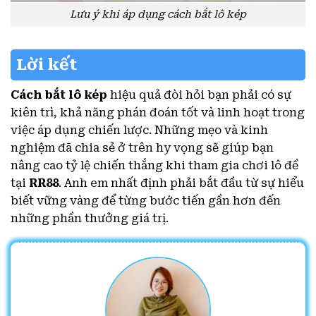
Lưu ý khi áp dụng cách bắt lô kép
Lời kết
Cách bắt lô kép
hiệu quả đòi hỏi bạn phải có sự
kiên trì, khả năng phán đoán tốt và linh hoạt trong
việc áp dụng chiến lược. Những mẹo và kinh
nghiệm đã chia sẻ ở trên hy vọng sẽ giúp bạn
nâng cao tỷ lệ chiến thắng khi tham gia chơi lô đề
tại
RR88
. Anh em nhất định phải bắt đầu từ sự hiểu
biết vững vàng để từng bước tiến gần hơn đến
những phần thưởng giá trị.