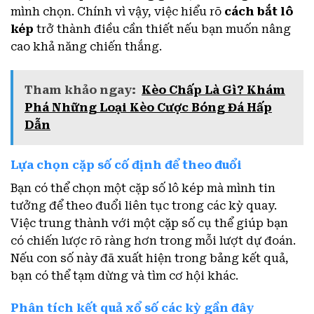
mình chọn. Chính vì vậy, việc hiểu rõ
cách bắt lô
kép
trở thành điều cần thiết nếu bạn muốn nâng
cao khả năng chiến thắng.
Tham khảo ngay:
Kèo Chấp Là Gì? Khám
Phá Những Loại Kèo Cược Bóng Đá Hấp
Dẫn
Lựa chọn cặp số cố định để theo đuổi
Bạn có thể chọn một cặp số lô kép mà mình tin
tưởng để theo đuổi liên tục trong các kỳ quay.
Việc trung thành với một cặp số cụ thể giúp bạn
có chiến lược rõ ràng hơn trong mỗi lượt dự đoán.
Nếu con số này đã xuất hiện trong bảng kết quả,
bạn có thể tạm dừng và tìm cơ hội khác.
Phân tích kết quả xổ số các kỳ gần đây