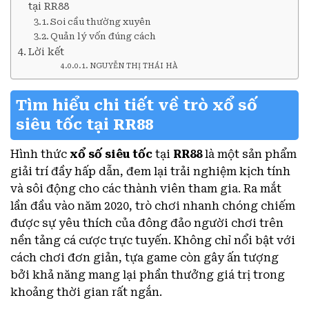
tại RR88
Soi cầu thường xuyên
Quản lý vốn đúng cách
Lời kết
NGUYỄN THỊ THÁI HÀ
Tìm hiểu chi tiết về trò xổ số
siêu tốc tại RR88
Hình thức
xổ số siêu tốc
tại
RR88
là một sản phẩm
giải trí đầy hấp dẫn, đem lại trải nghiệm kịch tính
và sôi động cho các thành viên tham gia. Ra mắt
lần đầu vào năm 2020, trò chơi nhanh chóng chiếm
được sự yêu thích của đông đảo người chơi trên
nền tảng cá cược trực tuyến. Không chỉ nổi bật với
cách chơi đơn giản, tựa game còn gây ấn tượng
bởi khả năng mang lại phần thưởng giá trị trong
khoảng thời gian rất ngắn.