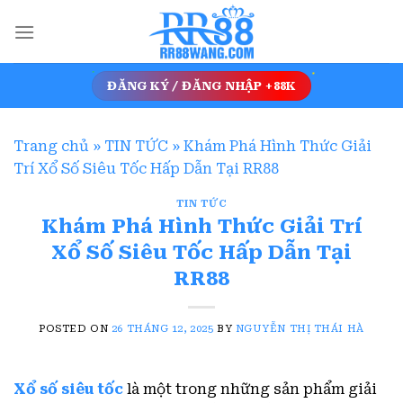
Skip
to
content
ĐĂNG KÝ / ĐĂNG NHẬP +88K
Trang chủ
»
TIN TỨC
»
Khám Phá Hình Thức Giải
Trí Xổ Số Siêu Tốc Hấp Dẫn Tại RR88
TIN TỨC
Khám Phá Hình Thức Giải Trí
Xổ Số Siêu Tốc Hấp Dẫn Tại
RR88
POSTED ON
26 THÁNG 12, 2025
BY
NGUYỄN THỊ THÁI HÀ
Xổ số siêu tốc
là một trong những sản phẩm giải