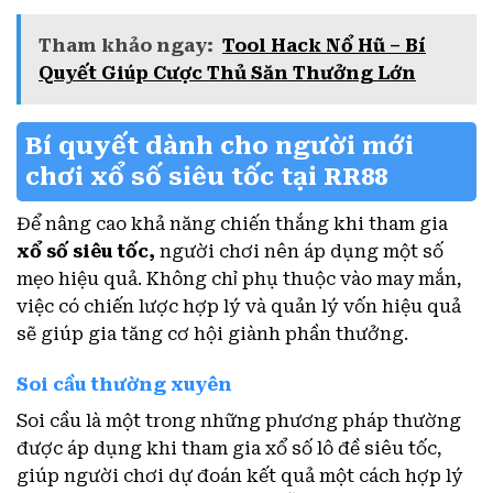
Tham khảo ngay:
Tool Hack Nổ Hũ – Bí
Quyết Giúp Cược Thủ Săn Thưởng Lớn
Bí quyết dành cho người mới
chơi xổ số siêu tốc tại RR88
Để nâng cao khả năng chiến thắng khi tham gia
xổ số siêu tốc,
người chơi nên áp dụng một số
mẹo hiệu quả. Không chỉ phụ thuộc vào may mắn,
việc có chiến lược hợp lý và quản lý vốn hiệu quả
sẽ giúp gia tăng cơ hội giành phần thưởng.
Soi cầu thường xuyên
Soi cầu là một trong những phương pháp thường
được áp dụng khi tham gia xổ số lô đề siêu tốc,
giúp người chơi dự đoán kết quả một cách hợp lý