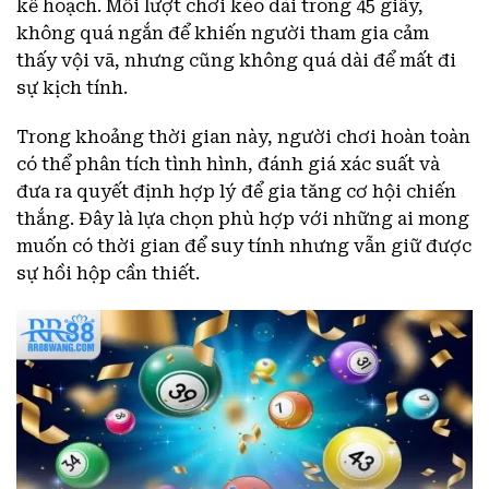
kế hoạch. Mỗi lượt chơi kéo dài trong 45 giây,
không quá ngắn để khiến người tham gia cảm
thấy vội vã, nhưng cũng không quá dài để mất đi
sự kịch tính.
Trong khoảng thời gian này, người chơi hoàn toàn
có thể phân tích tình hình, đánh giá xác suất và
đưa ra quyết định hợp lý để gia tăng cơ hội chiến
thắng. Đây là lựa chọn phù hợp với những ai mong
muốn có thời gian để suy tính nhưng vẫn giữ được
sự hồi hộp cần thiết.