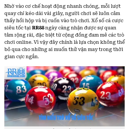
Nhờ vào cơ chế hoạt động nhanh chóng, mỗi lượt
quay chỉ kéo dài vài giây, người chơi sẽ luôn cảm
thấy hồi hộp và bị cuốn vào trò chơi. Xổ số cá cược
siêu tốc tại
RR88
ngày càng nhận được sự quan
tâm rộng rãi, đặc biệt từ cộng đồng đam mê các trò
chơi online. Vì vậy đây chính là lựa chọn không thể
bỏ qua cho những ai muốn thử vận may trong thời
gian cực ngắn.