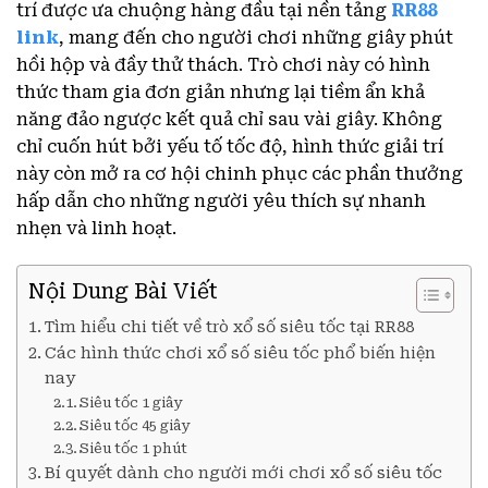
trí được ưa chuộng hàng đầu tại nền tảng
RR88
link
, mang đến cho người chơi những giây phút
hồi hộp và đầy thử thách. Trò chơi này có hình
thức tham gia đơn giản nhưng lại tiềm ẩn khả
năng đảo ngược kết quả chỉ sau vài giây. Không
chỉ cuốn hút bởi yếu tố tốc độ, hình thức giải trí
này còn mở ra cơ hội chinh phục các phần thưởng
hấp dẫn cho những người yêu thích sự nhanh
nhẹn và linh hoạt.
Nội Dung Bài Viết
Tìm hiểu chi tiết về trò xổ số siêu tốc tại RR88
Các hình thức chơi xổ số siêu tốc phổ biến hiện
nay
Siêu tốc 1 giây
Siêu tốc 45 giây
Siêu tốc 1 phút
Bí quyết dành cho người mới chơi xổ số siêu tốc