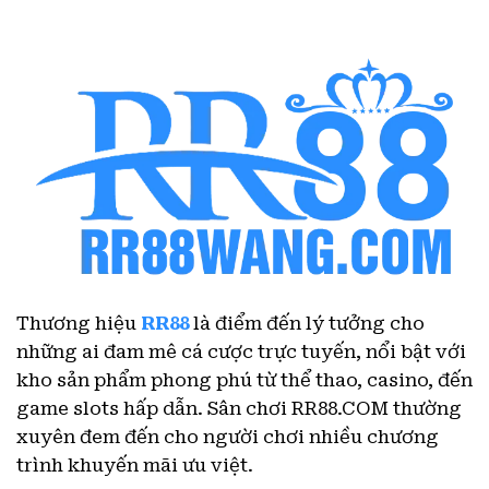
Thủ
Săn
Thưởng
Lớn
Thương hiệu
RR88
là điểm đến lý tưởng cho
những ai đam mê cá cược trực tuyến, nổi bật với
kho sản phẩm phong phú từ thể thao, casino, đến
game slots hấp dẫn. Sân chơi RR88.COM thường
xuyên đem đến cho người chơi nhiều chương
trình khuyến mãi ưu việt.