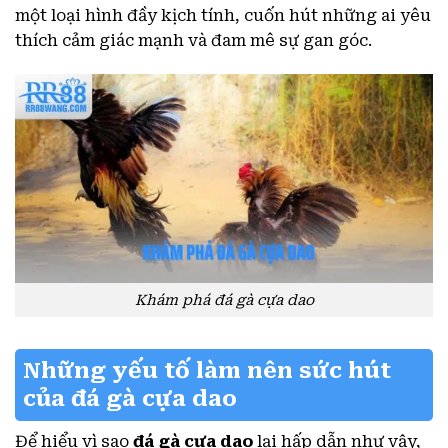
một loại hình đầy kịch tính, cuốn hút những ai yêu
thích cảm giác mạnh và đam mê sự gan góc.
Khám phá đá gà cựa dao
Những yếu tố làm nên sức hút
của đá gà cựa dao
Để hiểu vì sao
đá gà cựa dao
lại hấp dẫn như vậy,