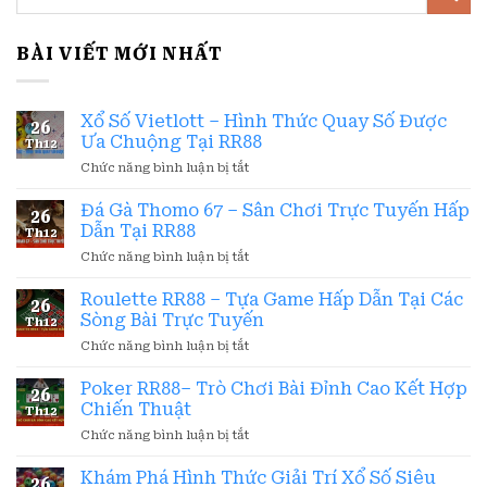
BÀI VIẾT MỚI NHẤT
Xổ Số Vietlott – Hình Thức Quay Số Được
26
Ưa Chuộng Tại RR88
Th12
ở
Chức năng bình luận bị tắt
Xổ
Số
Đá Gà Thomo 67 – Sân Chơi Trực Tuyến Hấp
26
Vietlott
Dẫn Tại RR88
Th12
–
ở
Chức năng bình luận bị tắt
Hình
Đá
Thức
Gà
Roulette RR88 – Tựa Game Hấp Dẫn Tại Các
Quay
26
Thomo
Số
Sòng Bài Trực Tuyến
Th12
67
Được
ở
Chức năng bình luận bị tắt
–
Ưa
Roulette
Sân
Chuộng
RR88
Poker RR88– Trò Chơi Bài Đỉnh Cao Kết Hợp
Chơi
Tại
26
–
Trực
Chiến Thuật
RR88
Th12
Tựa
Tuyến
ở
Chức năng bình luận bị tắt
Game
Hấp
Poker
Hấp
Dẫn
RR88–
Khám Phá Hình Thức Giải Trí Xổ Số Siêu
Dẫn
Tại
26