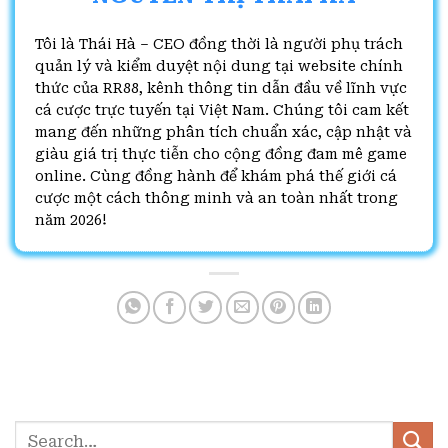
Tôi là Thái Hà – CEO đồng thời là người phụ trách
quản lý và kiểm duyệt nội dung tại website chính
thức của RR88, kênh thông tin dẫn đầu về lĩnh vực
cá cược trực tuyến tại Việt Nam. Chúng tôi cam kết
mang đến những phân tích chuẩn xác, cập nhật và
giàu giá trị thực tiễn cho cộng đồng đam mê game
online. Cùng đồng hành để khám phá thế giới cá
cược một cách thông minh và an toàn nhất trong
năm 2026!