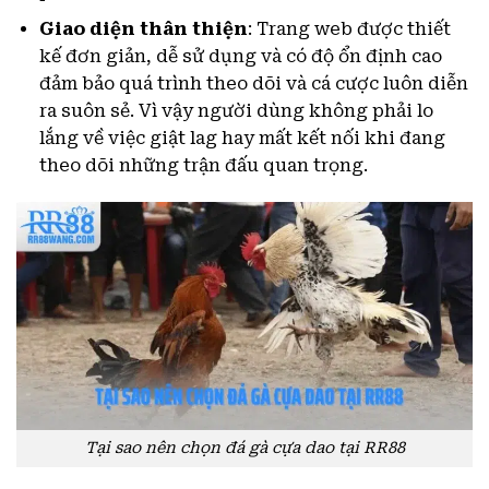
Giao diện thân thiện
: Trang web được thiết
kế đơn giản, dễ sử dụng và có độ ổn định cao
đảm bảo quá trình theo dõi và cá cược luôn diễn
ra suôn sẻ. Vì vậy người dùng không phải lo
lắng về việc giật lag hay mất kết nối khi đang
theo dõi những trận đấu quan trọng.
Tại sao nên chọn đá gà cựa dao tại RR88