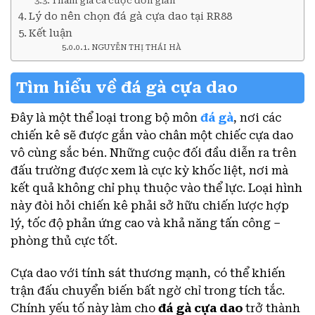
Tham gia cá cược đơn giản
Lý do nên chọn đá gà cựa dao tại RR88
Kết luận
NGUYỄN THỊ THÁI HÀ
Tìm hiểu về đá gà cựa dao
Đây là một thể loại trong bộ môn
đá gà
, nơi các
chiến kê sẽ được gắn vào chân một chiếc cựa dao
vô cùng sắc bén. Những cuộc đối đầu diễn ra trên
đấu trường được xem là cực kỳ khốc liệt, nơi mà
kết quả không chỉ phụ thuộc vào thể lực. Loại hình
này đòi hỏi chiến kê phải sở hữu chiến lược hợp
lý, tốc độ phản ứng cao và khả năng tấn công –
phòng thủ cực tốt.
Cựa dao với tính sát thương mạnh, có thể khiến
trận đấu chuyển biến bất ngờ chỉ trong tích tắc.
Chính yếu tố này làm cho
đá gà cựa dao
trở thành