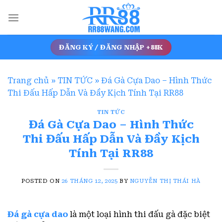
Skip
to
content
ĐĂNG KÝ / ĐĂNG NHẬP +88K
Trang chủ
»
TIN TỨC
»
Đá Gà Cựa Dao – Hình Thức
Thi Đấu Hấp Dẫn Và Đầy Kịch Tính Tại RR88
TIN TỨC
Đá Gà Cựa Dao – Hình Thức
Thi Đấu Hấp Dẫn Và Đầy Kịch
Tính Tại RR88
POSTED ON
26 THÁNG 12, 2025
BY
NGUYỄN THỊ THÁI HÀ
Đá gà cựa dao
là một loại hình thi đấu gà đặc biệt