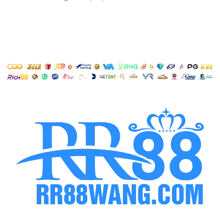
Hấp
Tool
Trò
Dẫn
Hack
Chơi
Và
Nổ
Giải
Đầy
Hũ
Trí
Kịch
–
Dân
Tính
Bí
Gian
Tại
Quyết
Hấp
RR88
Giúp
Dẫn
Cược
Thủ
Săn
Thưởng
Lớn