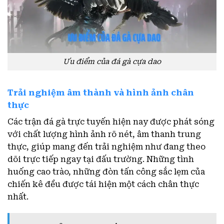
Ưu điểm của đá gà cựa dao
Trải nghiệm âm thành và hình ảnh chân
thực
Các trận đá gà trực tuyến hiện nay được phát sóng
với chất lượng hình ảnh rõ nét, âm thanh trung
thực, giúp mang đến trải nghiệm như đang theo
dõi trực tiếp ngay tại đấu trường. Những tình
huống cao trào, những đòn tấn công sắc lẹm của
chiến kê đều được tái hiện một cách chân thực
nhất.